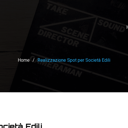
Home
/
Realizzazione Spot per Società Edili
cietà Edili